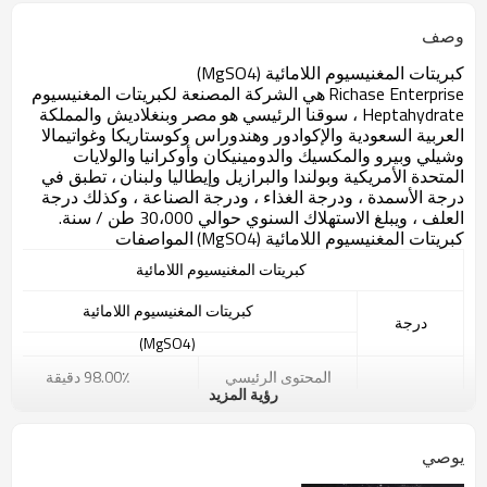
وصف
كبريتات المغنيسيوم اللامائية (MgSO4)
Richase Enterprise
هي الشركة المصنعة لكبريتات المغنيسيوم
Heptahydrate ، سوقنا الرئيسي هو
مصر وبنغلاديش والمملكة
العربية السعودية والإكوادور وهندوراس وكوستاريكا وغواتيمالا
وشيلي وبيرو والمكسيك والدومينيكان وأوكرانيا
والولايات
المتحدة الأمريكية وبولندا والبرازيل وإيطاليا ولبنان
، تطبق في
درجة الأسمدة ، ودرجة الغذاء ، ودرجة الصناعة ، وكذلك درجة
العلف ، ويبلغ الاستهلاك السنوي حوالي 30،000 طن / سنة.
كبريتات المغنيسيوم اللامائية (MgSO4)
المواصفات
كبريتات المغنيسيوم اللامائية
كبريتات المغنيسيوم اللامائية
درجة
(MgSO4)
المحتوى الرئيسي
98.00٪ دقيقة
رؤية المزيد
أهداب الشوق
32.8٪ دقيقة
SO3
65.3٪ دقيقة
تخصيص
برميل
0.0008٪ كحد أقصى
يوصي
مثل
0.0002max