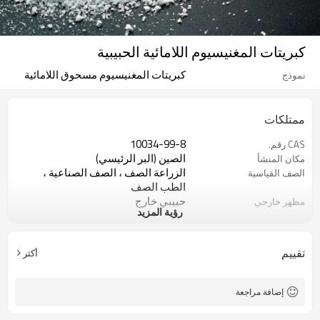
كبريتات المغنيسيوم اللامائية الحبيبية
كبريتات المغنيسيوم مسحوق اللامائية
نموذج
ممتلكات
10034-99-8
CAS رقم.
الصين (البر الرئيسي)
مكان المنشأ
الزراعة الصف ، الصف الصناعية ،
الصف القياسية
الطب الصف
حبيبي خارج
مظهر خارجي
رؤية المزيد
RC
اسم العلامة التجارية
أكسيد المغنيسيوم + حمض الكبريتات
مواد خام
2 مليون طن من السوق الدولية
كمية الصادرات
تقييم
أكثر
هيبتاهيدرات ومونوهيدرات
نموذج
100٪
نقاء
12-25
يحتوي المغنيسيوم
إضافة مراجعة