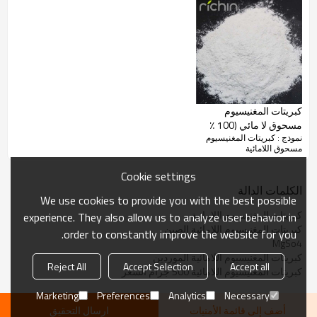
غير قابلة للذوبان في
0.01٪ كحد أقصى
الماء
مظهر خارجي
الحبيبية البيضاء
التطبيق
كبريتات المغنيسيوم اللامائية (MgSO4)
الزراعة
1. كبريتات المغنيسيوم اللامائية (
MgSO4) المستخدمة في
الأسمدة الزراعية
كبريتات المغنيسيوم
2
.
تطبيق كبريتات المغنيسيوم اللامائية (
MgSO4) لإضافات
مسحوق لا مائي (100 ٪
الأعلاف
نموذج : كبريتات المغنيسيوم
صور المنتج
من الماء المذاب)
كبريتات المغنيسيوم اللامائية (MgSO4)
مسحوق اللامائية
Cookie settings
الكلمات الدالة
We use cookies to provide you with the best possible
كبريتات المغنيسيوم اللامائية
experience. They also allow us to analyze user behavior in
كبريتات المغنيسيوم اللامائية الصين
order to constantly improve the website for you.
MgSo4
كبريتات المغنيسيوم اللامائية الموردين
Reject All
Accept Selection
Accept all
كبريتات المغنيسيوم اللامائية 500 جرام السعر
Marketing
Preferences
Analytics
Necessary
أضف إلى قائمة الأمنيات
ارسال التحقيق