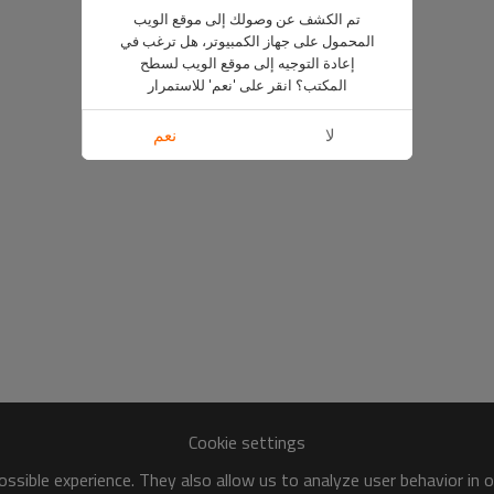
تم الكشف عن وصولك إلى موقع الويب
المحمول على جهاز الكمبيوتر، هل ترغب في
إعادة التوجيه إلى موقع الويب لسطح
المكتب؟ انقر على 'نعم' للاستمرار
لا
نعم
Cookie settings
ssible experience. They also allow us to analyze user behavior in 