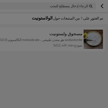
الرجاء إدخال مصطلح البحث
الولاستونيت
تم العثور على
1
من المنتجات حول
مسحوق ولستونيت
wollastonite هو معدن طبيعي ، metasilicate الكالسيوم (CaSiO3).
نموذج:SiO2: 49٪ min