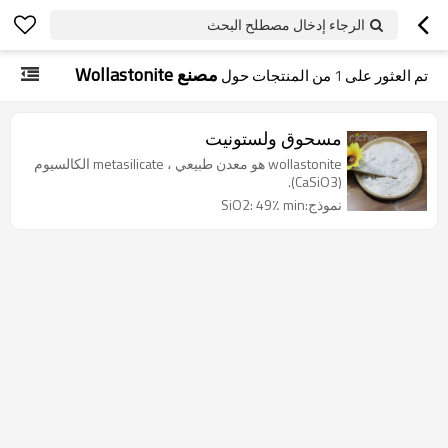
الرجاء إدخال مصطلح البحث
مصنع Wollastonite
تم العثور على
1
من المنتجات حول
مسحوق ولستونيت
wollastonite هو معدن طبيعي ، metasilicate الكالسيوم
(CaSiO3).
نموذج:SiO2: 49٪ min