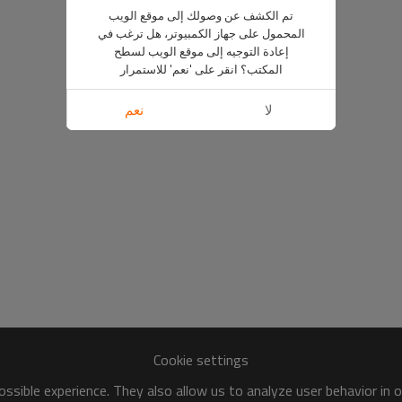
تم الكشف عن وصولك إلى موقع الويب
المحمول على جهاز الكمبيوتر، هل ترغب في
إعادة التوجيه إلى موقع الويب لسطح
المكتب؟ انقر على 'نعم' للاستمرار
لا
نعم
Cookie settings
ssible experience. They also allow us to analyze user behavior in 