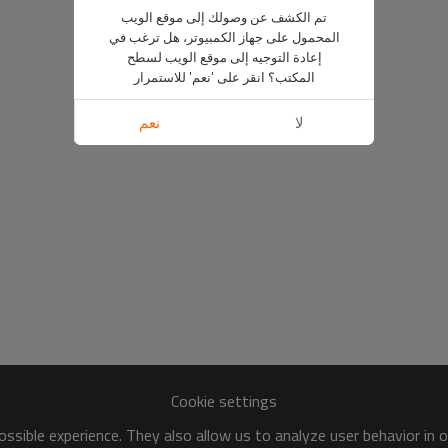
تم الكشف عن وصولك إلى موقع الويب
المحمول على جهاز الكمبيوتر، هل ترغب في
إعادة التوجيه إلى موقع الويب لسطح
المكتب؟ انقر على 'نعم' للاستمرار
لا
نعم
Cookie settings
ssible experience. They also allow us to analyze user behavior in 