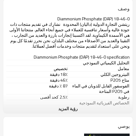
وصف
Diammonium Phosphate (DAP) 18-46-0
ريتشن التجارة الدولية (داليان) المحدودة
نشارك في تقديم منتجات ذات
جودة عالية وأسعار تنافسية للعملاء في جميع أنحاء العالم. منتجاتنا الأولى
هي الأسمدة الكيماوية. لقد اكتسبنا إنجازات بارزة والعديد من التجارب ،
التقينا والعديد من الأصدقاء من مختلف البلدان. نحن نحرز تقدمًا كل يوم
ونحن على استعداد لتقديم منتجات وخدمات أفضل لعملائنا.
Diammonium Phosphate (DAP) 18-46-0 specification
التحليل الكيميائي النموذجي
معامل
تخصيص
النيتروجين الكلي
18٪ دقيقة
متاح P2O5
46٪ دقيقة
الفوسفور القابل للذوبان في الماء
87
٪
دقيقة
في P2O5 المتاحة
رطوبة
2.5٪ كحد أقصى
الخصائص الفيزيائية النموذجية
معامل
رؤية المزيد
تخصيص
الكثافة الظاهرية (فضفاضة)
58 رطل / قدم
3
أو 897 كجم / م
3
كثافة الكتلة (معبأة)
60 رطل / قدم
3
أو 961 كجم / م
3
يوصي
زاوية الاستراحة ، درجات
31-33
رقم دليل الحجم (SGN)
260 - 300