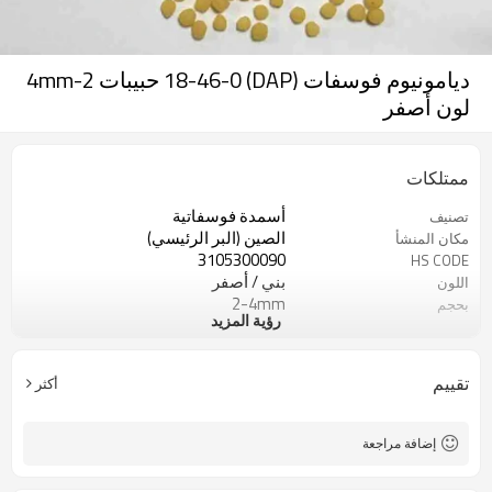
ديامونيوم فوسفات (DAP) 18-46-0 حبيبات 2-4mm
لون أصفر
ممتلكات
أسمدة فوسفاتية
تصنيف
الصين (البر الرئيسي)
مكان المنشأ
3105300090
HS CODE
بني / أصفر
اللون
2-4mm
بحجم
رؤية المزيد
درجة الزراعة
درجة
ISO9001 CIQ SGS
شهادة
تقييم
أكثر
إضافة مراجعة