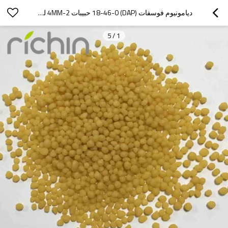
ديامونيوم فوسفات (DAP) 18-46-0 حبيبات 2-4MM لون أصفر
5
/
1