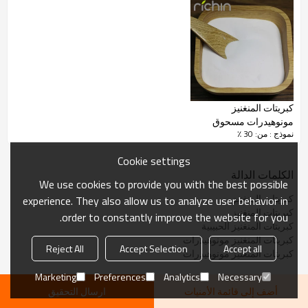
كبريتات المنغنيز
مونوهيدرات مسحوق
نموذج : من: 30 ٪
Cookie settings
الكلمات الدالة
We use cookies to provide you with the best possible
كبريتات المنغنيز
experience. They also allow us to analyze user behavior in
كبريتات المنغنيز
order to constantly improve the website for you.
كبريتات المنغنيز الحبيبية
كبريتات المنغنيز مونوهيدرات
Reject All
Accept Selection
Accept all
كبريتات المنغنيز مونوهيدرات
Marketing
Preferences
Analytics
Necessary
أضف إلى قائمة الأمنيات
ارسال التحقيق