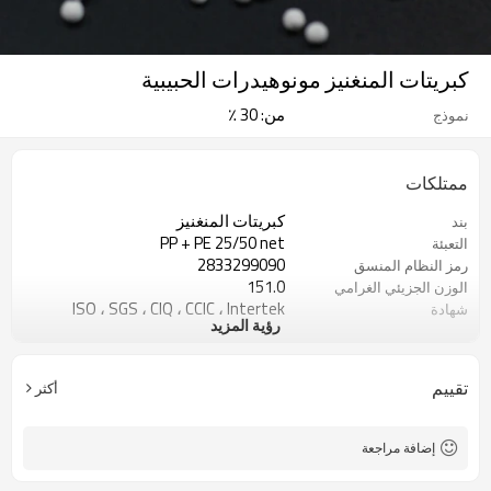
كبريتات المنغنيز مونوهيدرات الحبيبية
من: 30 ٪
نموذج
ممتلكات
كبريتات المنغنيز
بند
PP + PE 25/50 net
التعبئة
2833299090
رمز النظام المنسق
151.0
الوزن الجزيئي الغرامي
ISO ، SGS ، CIQ ، CCIC ، Intertek
شهادة
رؤية المزيد
الزراعة والصناعية
الوضعية
تقييم
أكثر
إضافة مراجعة