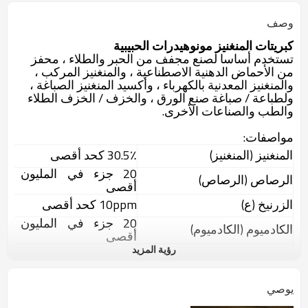
وصف
كبريتات المنغنيز مونوهيدرات الحبيبية
تستخدم أساسا لصنع مجفف من الحبر والطلاء ، محفز
من الأحماض الدهنية الاصطناعية ، والمنغنيز المركب ،
والمنغنيز المعدنية بالكهرباء ، وأكسيد المنغنيز الصباغة ،
ولطباعة / صباغة صنع الورق ، والخزف / الخزف الطلاء
والطب والصناعات الأخرى.
مواصفات:
المنغنيز (المنغنيز)
30.5٪ كحد أقصى
20 جزء في المليون كح
الرصاص (الرصاص)
أقصى
الزرنيخ (ع)
10ppm كحد أقصى
20 جزء في المليون كح
الكادميوم (الكادميوم)
أقصى
رؤية المزيد
بحجم
2-4mm
يوصي