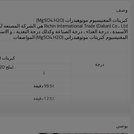
وصف
كبريتات المغنيسيوم مونوهيدرات (MgSO4.H2O)
Richin International Trade (Dalian) Co.، Ltd
هي الشركة المصنعة لك
الأسمدة ، درجة الغذاء ، درجة الصناعة وكذلك درجة التغذية ، و الاستهلاك السنوي
المغنيسيوم كبريتات مونوهيدراتي (MgSO4.H2O)
المواصفات
كبريتات ا
درجة
(ملح Epsom / MgSO4.7H2O)
ا
99.5٪ دقيقة
12.5٪ دقيقة
9.6٪ دقيقة
تخصيص
0.015٪ كحد أقصى
.015٪
يوصي