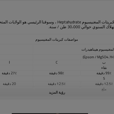
بريتات المغنيسيوم
Heptahydrate ، وسوقنا
الرئيسي هو الولايات المتحدة
 حوالي 30،000 طن / سنة.
مواصفات كبريتات المغنيسيوم
لمغنيسيوم هيبتاهيدرات
ب
C
ا
نقاء
99٪ دقيقة
98٪ دقيقة
27٪ دقيقة
S
12.5٪ دقيقة
12.5٪ دقيقة
20 دقيقة
ملغ
رؤية المزيد
9.5٪ دقيقة
9.5٪ دقيقة
25٪ دقيقة
الكلورين
0 كحد أقصى
0.015٪ كحد أقصى
6-9
قيادة