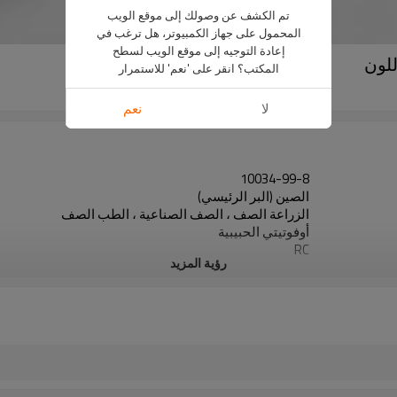
تم الكشف عن وصولك إلى موقع الويب
المحمول على جهاز الكمبيوتر، هل ترغب في
إعادة التوجيه إلى موقع الويب لسطح
المكتب؟ انقر على 'نعم' للاستمرار
كبريتات المغنيسيوم
لا
نعم
10034-99-8
الصين (البر الرئيسي)
الزراعة الصف ، الصف الصناعية ، الطب الصف
أوفوتيتي الحبيبية
RC
رؤية المزيد
أكسيد المغنيسيوم + حمض كبريتات
2 مليون طن من السوق الدولية
heptahydrate و Monohydrate
W.MgO 20٪ 23٪ 25٪ min
12-25