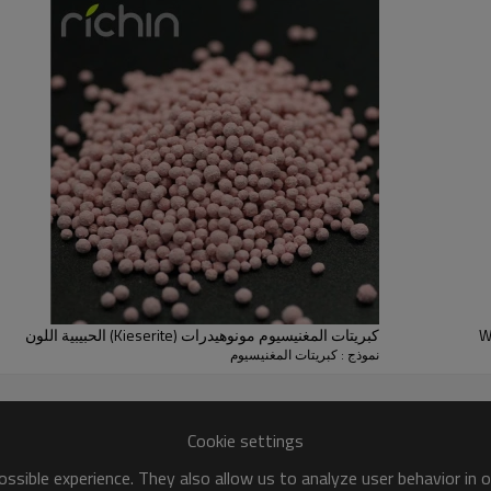
0 كحد أقصى
0.01٪ كحد أقصى
مثل
0 كحد أقصى
0.005٪ كحد أقصى
0.1-1mm /
0.1-1mm
2-4mm النتوء
حبيبي
على إضافات الأعلاف
كبريتات المغنيسيوم مونوهيدرات (Kieserite) الحبيبية اللون
نموذج : كبريتات المغنيسيوم
Cookie settings
ssible experience. They also allow us to analyze user behavior in 