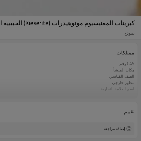
كبريتات المغنيسيوم مونوهيدرات (Kieserite) الحبيبية اللون
نموذج
ممتلكات
CAS رقم.
مكان المنشأ
الصف القياسي
مظهر خارجي
اسم العلامة التجارية
مواد خام
كمية التصدير
نموذج
تقييم
نقاء
يحتوي المغنيسيوم
إضافة مراجعة