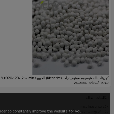
0.0005٪ كحد أقصى
.01٪
0.0005٪ كحد أقصى
.005٪
0.1-1mm / 1-3mm /
مظهر خارجي
2-4mm / 4-6MM
التطبيق
كبريتات المغنيسيوم مونوهيدرات (MgSO4.H2O)
الزراعة
1. كبريتات المغنيسيوم مونوهيدرات (
MgSO4.H2O) المستخدمة في الأسمدة الزراعية
2
. تطبيق كبريتات المغنيسيوم مونوهيدرات (MgSO4.H2O)
للحصول 
صور المنتج
كبريتات المغنيسيوم مونوهيدرات (MgSO4.H2O)
كبريتات المغنيسيوم مونوهيدرات (Kieserite) الحبيبية W.MgO20٪ 23٪ 25٪ min
نموذج : كبريتات المغنيسيوم
كبريتات المغنيسيوم مونوهيدرات (MgSO4.H2O)
حزمة
الكلمات الدالة
mice kieserite 25٪
order to constantly improve the website for you.
kieserite mgso4.h2o الأسمدة