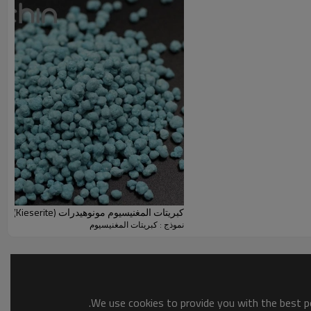
5PPM
مثل
2ppm
مسحوق والحبيبية
كبريتات المغنيسيوم مونوهيدرات (Kieserite) الحبيبية اللون
نموذج : كبريتات المغنيسيوم
We use cookies to provide you with the best po