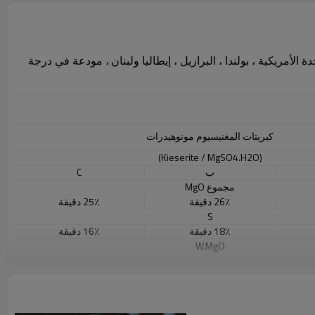
 الأمريكية ، بولندا ، البرازيل ، إيطاليا ولبنان
، مودعة في درجة
كبريتات المغنيسيوم مونوهيدرات
(Kieserite / MgSO4.H2O)
ب
C
مجموع MgO
26٪ دقيقة
25٪ دقيقة
S
18٪ دقيقة
16٪ دقيقة
W.MgO
23٪ دقيقة
20 دقيقة
PH
6-9
6-9
برميل