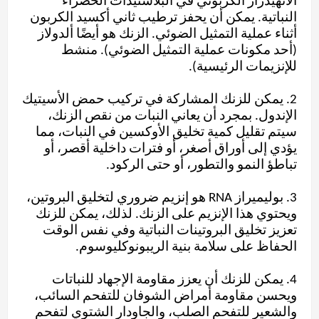
الأنهيدراز الكربوني في البلاستيدات الخضراء
النباتية. يمكن أن يحفز ترطيب ثاني أكسيد الكربون
أثناء عملية التمثيل الضوئي. الزنك هو أيضًا ألدولاز
(أحد مكونات عملية التمثيل الضوئي). منشط
للإنزيمات الرئيسية).
2. يمكن للزنك المشاركة في تركيب حمض الأسيتيك
الإندول. بمجرد أن يعاني النبات من نقص الزنك،
سيتم تقليل كمية تخليق الأوكسين في النبات، مما
يؤدي إلى أوراق أصغر، أو فترات داخلية أقصر، أو
تباطؤ النمو والتطور، أو حتى الركود.
3. بوليميراز RNA هو إنزيم ضروري لتخليق البروتين،
ويحتوي هذا الإنزيم على الزنك. لذلك، يمكن للزنك
تعزيز تخليق البروتينات النباتية وفي نفس الوقت
الحفاظ على سلامة بنية الريبونوكليوسوم.
4. يمكن للزنك أن يعزز مقاومة الإجهاد للنباتات
ويحسن مقاومة أمراض الشوفان للتفحم السائب،
والشعير للتفحم الصلب، والجاودار الشتوي لتفحم